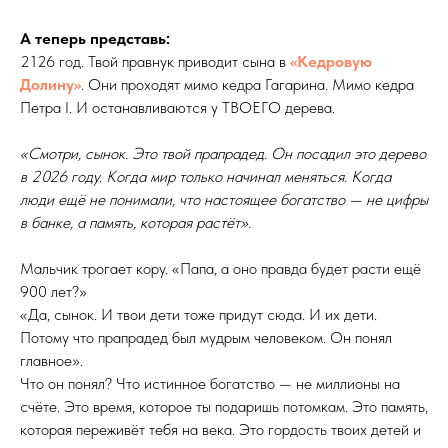
А теперь представь:
2126 год. Твой правнук приводит сына в
«Кедровую
Долину»
. Они проходят мимо кедра Гагарина. Мимо кедра
Петра I. И останавливаются у ТВОЕГО дерева.
«Смотри, сынок. Это твой прапрадед. Он посадил это дерево
в 2026 году. Когда мир только начинал меняться. Когда
люди ещё не понимали, что настоящее богатство — не цифры
в банке, а память, которая растёт».
Мальчик трогает кору. «Папа, а оно правда будет расти ещё
900 лет?»
«Да, сынок. И твои дети тоже придут сюда. И их дети.
Потому что прапрадед был мудрым человеком. Он понял
главное».
Что он понял? Что истинное богатство — не миллионы на
счёте. Это время, которое ты подаришь потомкам. Это память,
которая переживёт тебя на века. Это гордость твоих детей и